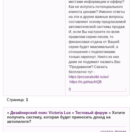
местами информацию и оффер?
Как не испугать потенциального
клиента ценами? Именно ответы
на эти и другие важные вопросы
составляют основу предлагаемой
автоматической системы продаж.
И, если Вы настроите по всем
правилам серию писем, то
финансовая отдача от Вашей
серии будет максимальной, а
отношения с подписчиками
только окрепнут. Никто из них
даже не подумает назвать Вас
"Продаваном"! Скачать
бесплатно тут -
https://prozarabotki.ru/av/
https://is.gd/wjuNQB
0
Страница:
1
»
Дизайнерский пояс Victoria Lux
»
Тестовый форум
»
Хотите
получить систему, которая будет приносить доход на
автопилоте?
создать форум