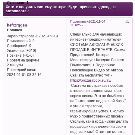
Страница:
1
Хотите получить систему, которая будет приносить доход на
автопилоте?
Поделиться
2021-11-04
1
hefrzrqgsn
11:18:56
Новичок
Специально для начинающих
Зарегистрирован
: 2021-09-19
интернет-предпринимателей!
Приглашений:
0
СИСТЕМА АВТОМАТИЧЕСКИХ
Сообщений:
9
ПРОДАЖ В ИНТЕРНЕТЕ Схема
Уважение:
[+0/-0]
Предложений, Которая
Позитив:
[+0/-0]
Монетизирует Каждого Вашего
Провел на форуме:
Подписчика + Подробное
2 минуты
Последний визит:
Поясняющее Видео от Автора
2024-01-01 08:32:16
Скачать бесплатно тут -
https://prozarabotki.ru/av/
Система выстраивает особые
отношения с клиентами через
серию писем. Это не бомбежка
на "выжигание подписной базы",
а умная стратегия,
гарантирующая успех. Сколько
нужно приветственных писем?
Сколько, как и когда нужно делать
продающих предложений своим
подписчикам? Стоит ли менять